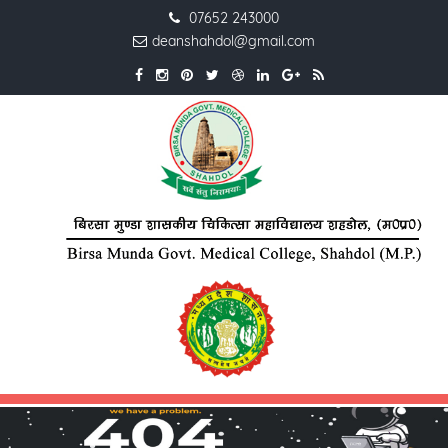
07652 243000
deanshahdol@gmail.com