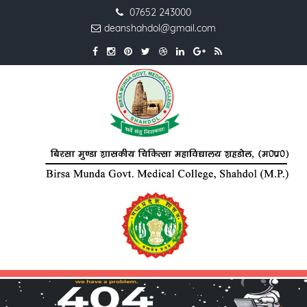
07652 243000
deanshahdol@gmail.com