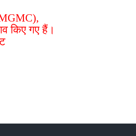
 (BMGMC),
व किए गए हैं।
इट
...