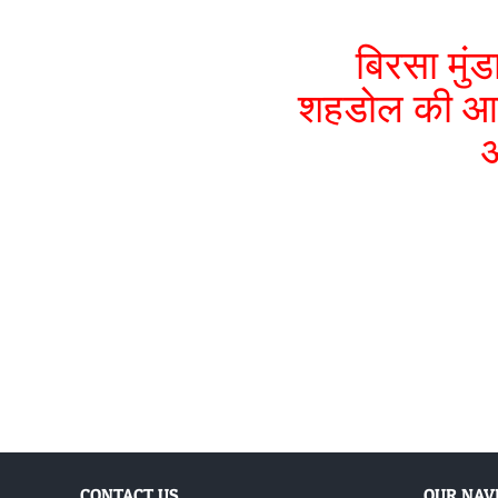
बिरसा मु
शहडोल की आधि
अ
CONTACT US
OUR NAV