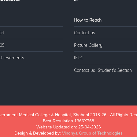
How to Reach
art
Contact us
005
Picture Gallery
chievements
IERC
Contact us- Student's Section
ernment Medical College & Hospital, Shahdol 2018-26 - All Rights Re
Best Resulation 1366X768
Website Updated on: 25-04-2026
Design & Developed by:
Vindhya Group of Technologies