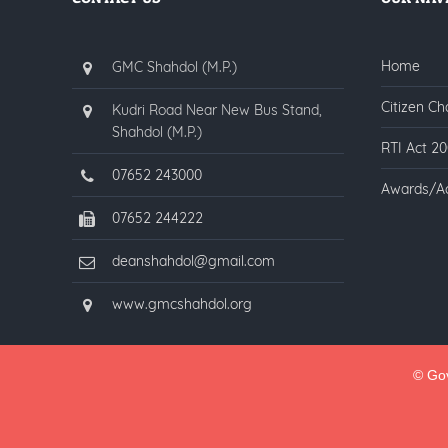
Home
GMC Shahdol (M.P.)
Citizen Ch
Kudri Road Near New Bus Stand,
Shahdol (M.P.)
RTI Act 2
07652 243000
Awards/A
07652 244222
deanshahdol@gmail.com
www.gmcshahdol.org
© Gov