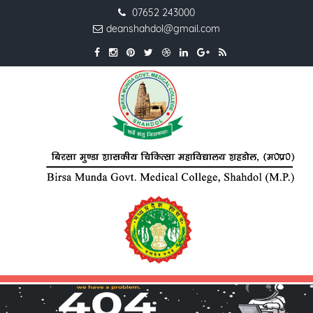
07652 243000
deanshahdol@gmail.com